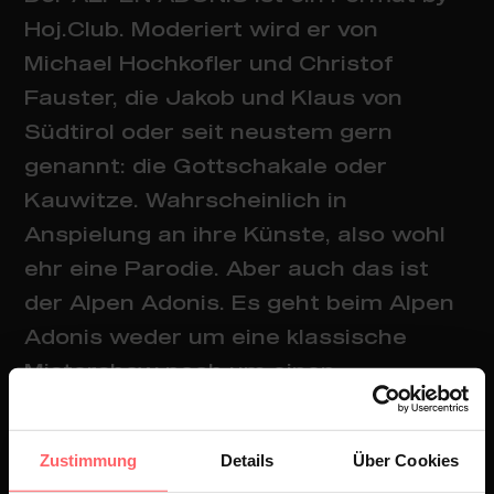
Hoj.Club. Moderiert wird er von
Michael Hochkofler und Christof
Fauster, die Jakob und Klaus von
Südtirol oder seit neustem gern
genannt: die Gottschakale oder
Kauwitze. Wahrscheinlich in
Anspielung an ihre Künste, also wohl
ehr eine Parodie. Aber auch das ist
der Alpen Adonis. Es geht beim Alpen
Adonis weder um eine klassische
Mistershow noch um einen
klassischen Schönheitswettbewerb.
Noch ist es eine Talenteshow noch
Zustimmung
Details
Über Cookies
eine Komödie - der Alpen Adonis ist