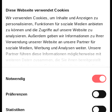
endlich mal eine neue Form von
Diese Webseite verwendet Cookies
Unterhaltung. bei der es vor allem um
Wir verwenden Cookies, um Inhalte und Anzeigen zu
eines geht: Spaß und Charakter.
personalisieren, Funktionen für soziale Medien anbieten
Insgesamt 12 Kandidaten
zu können und die Zugriffe auf unsere Website zu
unterschiedlichester Gattung
analysieren. Außerdem geben wir Informationen zu Ihrer
kämpfen dabei um den begehrten
Verwendung unserer Website an unsere Partner für
soziale Medien, Werbung und Analysen weiter. Unsere
ALPEN ADONIS Titel. Nur einer kann
Partner führen diese Informationen möglicherweise mit
gewinnen. Es zählen Typ, Charme,
weiteren Daten zusammen, die Sie ihnen bereitgestellt
Charakter, Sexiness (die es ja auf
haben oder die sie im Rahmen Ihrer Nutzung der Dienste
gesammelt haben.
vielen Ebenen geben kann), Humor
Einwilligungsauswahl
Notwendig
und natürlich Ausdruck, Herz und
Liebe. Gecoacht werden die Adonise
Präferenzen
von absoluten Profis aus der
Modebranche im Background. Daraus
Statistiken
entsteht ein neues Format, das es so