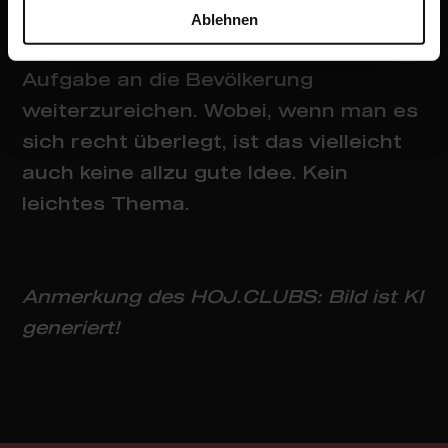
Politiker folgen und selbst für mehr
Ablehnen
Nachwuchs sorgen, anstatt diese
Aufgabe an die Bevölkerung
weiterzureichen. Wobei, wenn man es
sich recht überlegt, ist das vielleicht
auch keine allzu gute Idee. Kein
leichtes Thema.
Anmerkung des HOJ.CLUBS: Bild ist KI
generiert!