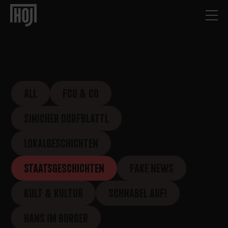
ALL
FCO & CO
SINICHER DORFBLATTL
LOKALGESCHICHTEN
STAATSGESCHICHTEN
FAKE NEWS
KULT & KULTUR
SCHNABEL AUF!
HANS IM BURGER