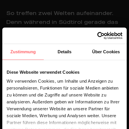
So treffen zwei Welten aufeinander.
Denn während in Südtirol gerade das
Problem herrscht, Verhütungsmittel
kostenlos anzubieten, wollen die
Chinesen diese gefühlt komplett
Zustimmung
Details
Über Cookies
abschaffen. Chinas
Wirtschaftswachstum schwächelt
Diese Webseite verwendet Cookies
nämlich zunehmend und befindet sich
Wir verwenden Cookies, um Inhalte und Anzeigen zu
mittlerweile in einem akuten Tief. Die
personalisieren, Funktionen für soziale Medien anbieten
Regierung sieht sich daher
zu können und die Zugriffe auf unsere Website zu
gezwungen, die Regeln zu
analysieren. Außerdem geben wir Informationen zu Ihrer
Verwendung unserer Website an unsere Partner für
verschärfen und alles in Bewegung zu
soziale Medien, Werbung und Analysen weiter. Unsere
setzen, was irgendwie zu mehr
Partner führen diese Informationen möglicherweise mit
Nachwuchs führen könnte. Neben den