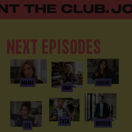
NT THE CLUB.
JO
NEXT EPISODES