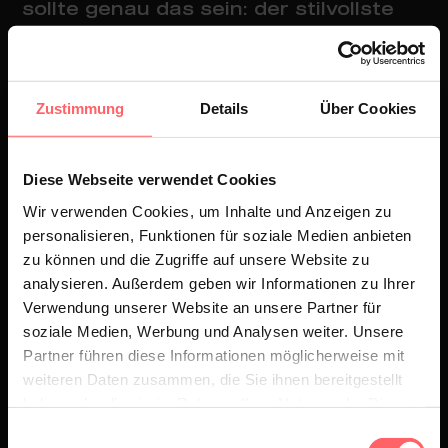
sollte genau das sein: der stilvollste
Begleiter für den nächsten Trip. Und
wer könnte einen besser mitnehmen
als SkyAlps?
Zustimmung
Details
Über Cookies
Also haben wir den Flughafen
Diese Webseite verwendet Cookies
kurzerhand zu unserem Filmset
Wir verwenden Cookies, um Inhalte und Anzeigen zu
gemacht. Zwischen Check-in,
personalisieren, Funktionen für soziale Medien anbieten
Boarding und neugierigen Blicken von
zu können und die Zugriffe auf unsere Website zu
analysieren. Außerdem geben wir Informationen zu Ihrer
Menschen, die sich wahrscheinlich bis
Verwendung unserer Website an unsere Partner für
heute fragen, was da eigentlich los
soziale Medien, Werbung und Analysen weiter. Unsere
war.
Partner führen diese Informationen möglicherweise mit
weiteren Daten zusammen, die Sie ihnen bereitgestellt
haben oder die sie im Rahmen Ihrer Nutzung der Dienste
Hinter der Kamera stand dabei unsere
gesammelt haben.
Einwilligungsauswahl
Crew mit
Hannes Lercher
,
Joscha