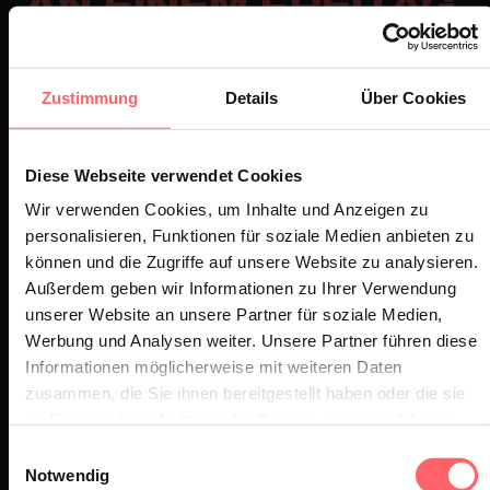
AN EINEM FREITAG
ABEND?
Zustimmung
Details
Über Cookies
Mit meiner besten Freundin Film
schaugen.
Diese Webseite verwendet Cookies
Wir verwenden Cookies, um Inhalte und Anzeigen zu
WELCHES LIED
personalisieren, Funktionen für soziale Medien anbieten zu
können und die Zugriffe auf unsere Website zu analysieren.
WÜRDE DICH
Außerdem geben wir Informationen zu Ihrer Verwendung
BESCHREIBEN UND
unserer Website an unsere Partner für soziale Medien,
Werbung und Analysen weiter. Unsere Partner führen diese
WARUM?
Informationen möglicherweise mit weiteren Daten
zusammen, die Sie ihnen bereitgestellt haben oder die sie
Louki - rise up, weil ich durch the
im Rahmen Ihrer Nutzung der Dienste gesammelt haben.
Voice of Kids einen kleinen
Einwilligungsauswahl
Durchbruch hatte.
Notwendig