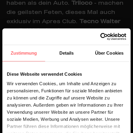
haben als dein Auto.
Triloco
- machen
die geilsten Feten, dieses Mal auch
exklusiv im Apres Club.
Tecno Walter
aka
DJ Veloziped
-
die Legende
schlechthin. Schon mal seinetwegen
Grund genug, zu kommen.
Zustimmung
Details
Über Cookies
Diese Webseite verwendet Cookies
Wir verwenden Cookies, um Inhalte und Anzeigen zu
personalisieren, Funktionen für soziale Medien anbieten
zu können und die Zugriffe auf unsere Website zu
analysieren. Außerdem geben wir Informationen zu Ihrer
Verwendung unserer Website an unsere Partner für
soziale Medien, Werbung und Analysen weiter. Unsere
Partner führen diese Informationen möglicherweise mit