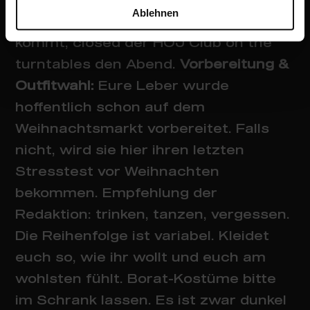
Ablehnen
bekanntlich immer zum Schluss
kommt, closed der HOJ Club on the
turntables den Abend.
Vorbereitung &
Outfitwahl:
Eure Leber wurde
hoffentlich schon auf dem
Weihnachtsmarkt vorbereitet. Falls
nicht, wird sie hier ihren letzten
Stresstest vor Weihnachten
bekommen. Empfehlung der
Redaktion: trinken, tanzen, vergessen.
Die Reihenfolge ist variabel. Kleidet
euch so, wie ihr wollt und euch am
wohlsten fühlt. Borat-Kostüme bitte
im Schrank lassen. Es ist zwar dunkel