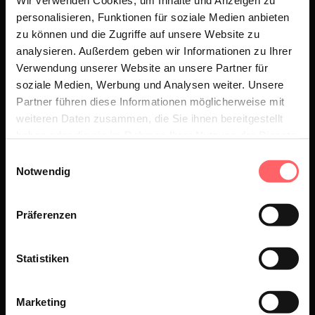
Wir verwenden Cookies, um Inhalte und Anzeigen zu
Bild. Viel zu offensichtlich. Nein. Sie
personalisieren, Funktionen für soziale Medien anbieten
zu können und die Zugriffe auf unsere Website zu
wählen ein älteres Foto. Nicht zu alt –
analysieren. Außerdem geben wir Informationen zu Ihrer
wir sind schließlich keine
Verwendung unserer Website an unsere Partner für
Ermittlungsbehörde. Aber alt genug,
soziale Medien, Werbung und Analysen weiter. Unsere
um zu sagen: „Ich war hier. Ich habe
Partner führen diese Informationen möglicherweise mit
weiteren Daten zusammen, die Sie ihnen bereitgestellt
geschaut. Und ich möchte, dass du es
haben oder die sie im Rahmen Ihrer Nutzung der Dienste
weißt.“ Charmant? Vielleicht. Mutig?
gesammelt haben.
Einwilligungsauswahl
Durchaus. Ein bisschen verdächtig?
Notwendig
Definitiv.
Präferenzen
DER ÖFFENTLICHE
Statistiken
GRUPPENCHAT
Marketing
Ähnlich spannend wird es beim