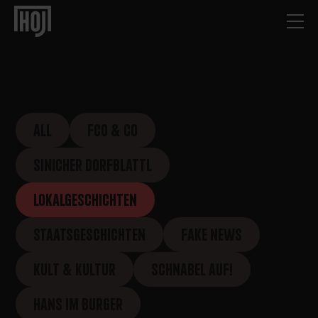
ALL
FCO & CO
SINICHER DORFBLATTL
LOKALGESCHICHTEN
STAATSGESCHICHTEN
FAKE NEWS
KULT & KULTUR
SCHNABEL AUF!
HANS IM BURGER