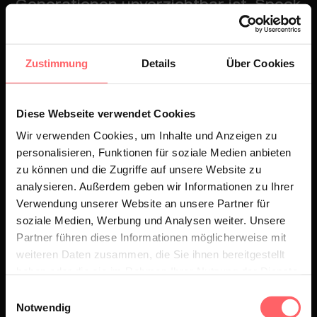
Generationen unverzichtbar ist. Speck
schneiden, Wein entkorken, alles ohne
Messer? Undenkbar.
Zustimmung
Details
Über Cookies
Stellt euch das mal vor: Ein Südtiroler
auf dem Berg ohne sein treues
Taschenmesser. Speck abbeißen?
Diese Webseite verwendet Cookies
Wein mit dem Feuerzeug öffnen? Die
Wir verwenden Cookies, um Inhalte und Anzeigen zu
personalisieren, Funktionen für soziale Medien anbieten
Kaminwurz zwischen den Zähnen mit
zu können und die Zugriffe auf unsere Website zu
dem Schiefer vom große Zehe
analysieren. Außerdem geben wir Informationen zu Ihrer
rausfischen, als wären wir wieder in
Verwendung unserer Website an unsere Partner für
soziale Medien, Werbung und Analysen weiter. Unsere
der Steinzeit? Willkommen in der
Partner führen diese Informationen möglicherweise mit
neuen Realität.
weiteren Daten zusammen, die Sie ihnen bereitgestellt
haben oder die sie im Rahmen Ihrer Nutzung der Dienste
gesammelt haben.
Einwilligungsauswahl
Notwendig