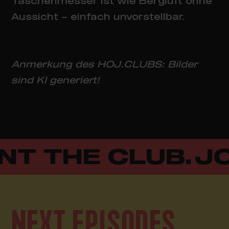
Taschenmesser ist wie Bergluft ohne
Aussicht – einfach unvorstellbar.
Anmerkung des HOJ.CLUBS: Bilder
sind KI generiert!
NT THE CLUB.
JO
NEXT EPISODES