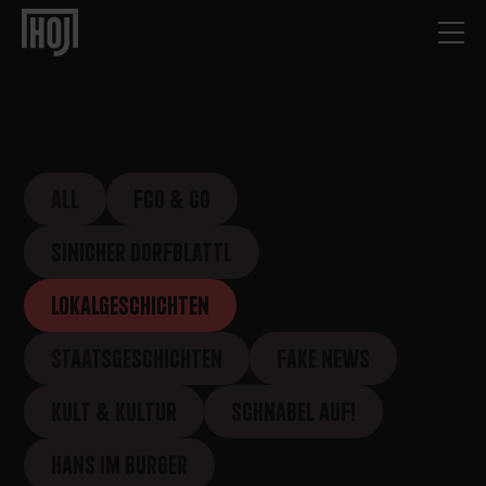
ALL
FCO & CO
SINICHER DORFBLATTL
LOKALGESCHICHTEN
STAATSGESCHICHTEN
FAKE NEWS
KULT & KULTUR
SCHNABEL AUF!
HANS IM BURGER