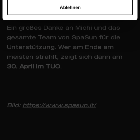
Ablehnen
Ausreden für unsere Männer.
Ein großes Danke an Michi und das
gesamte Team von SpaSun für die
Unterstützung. Wer am Ende am
meisten strahlt, zeigt sich dann am
30. April im TUO
.
Bild:
https://www.spasun.it/