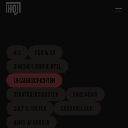
ALL
FCO & CO
SINICHER DORFBLATTL
LOKALGESCHICHTEN
STAATSGESCHICHTEN
FAKE NEWS
KULT & KULTUR
SCHNABEL AUF!
HANS IM BURGER