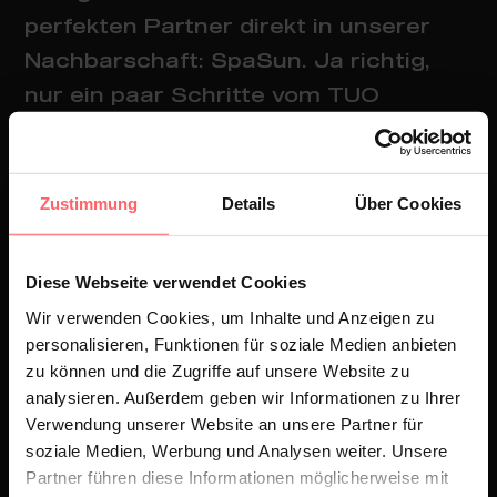
perfekten Partner direkt in unserer
Nachbarschaft: SpaSun. Ja richtig,
nur ein paar Schritte vom TUO
entfernt wird schon fleißig
vorbereitet.
Zustimmung
Details
Über Cookies
Denn SpaSun ist nicht einfach nur ein
Beauty Salon. Hier gibt’s Solarium,
Diese Webseite verwendet Cookies
Pflege, ausgewählte Produkte und
Wir verwenden Cookies, um Inhalte und Anzeigen zu
genau das Feingefühl, das es braucht,
personalisieren, Funktionen für soziale Medien anbieten
wenn man nicht nur gut aussehen,
zu können und die Zugriffe auf unsere Website zu
analysieren. Außerdem geben wir Informationen zu Ihrer
sondern richtig strahlen will. Geführt
Verwendung unserer Website an unsere Partner für
von Michi, die nicht nur weiß, was sie
soziale Medien, Werbung und Analysen weiter. Unsere
tut, sondern auch ganz genau, was
Partner führen diese Informationen möglicherweise mit