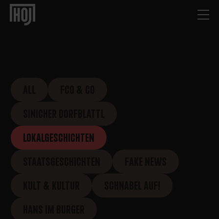
ALL
FCO & CO
SINICHER DORFBLATTL
LOKALGESCHICHTEN
STAATSGESCHICHTEN
FAKE NEWS
KULT & KULTUR
SCHNABEL AUF!
HANS IM BURGER