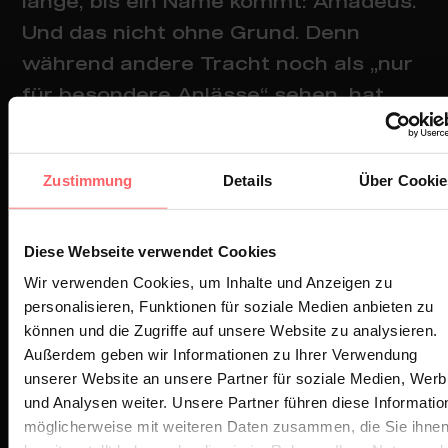
lange, bis ein Name kommt: Amadeus.
Und das nicht ohne Grund. Denn
während andere Tracht noch als „nur
für besondere Anlässe“ sehen, hat
Amadeus längst verstanden, dass da
mehr drin steckt. Mehr Stil, mehr
Zustimmung
Details
Über Cookie
Alltag, mehr Persönlichkeit. Das Ziel
ist klar: Tracht für alle zugänglich
machen. Ohne Kompromisse bei der
Diese Webseite verwendet Cookies
Qualität – aber auch ohne, dass man
Wir verwenden Cookies, um Inhalte und Anzeigen zu
personalisieren, Funktionen für soziale Medien anbieten zu
dafür gleich einen Kredit aufnehmen
können und die Zugriffe auf unsere Website zu analysieren.
muss. Und genau das funktioniert.
Außerdem geben wir Informationen zu Ihrer Verwendung
unserer Website an unsere Partner für soziale Medien, Wer
Seit Jahren bringt Inhaber Günther
und Analysen weiter. Unsere Partner führen diese Informatio
möglicherweise mit weiteren Daten zusammen, die Sie ihne
gemeinsam mit seinem Team die