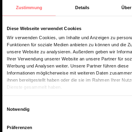
Will er Südtirols erstes Topfmodel
Zustimmung
Details
Über
sein? Oder war das der Moment, in
dem er gemerkt hat: „Im Club allein
Diese Webseite verwendet Cookies
wird’s mir zu wild, ich geh ins Beet“?
Wir verwenden Cookies, um Inhalte und Anzeigen zu persona
Funktionen für soziale Medien anbieten zu können und die Zug
Eines realistischer als das andere.
unsere Website zu analysieren. Außerdem geben wir Informa
Spoiler für alle
Ihrer Verwendung unserer Website an unsere Partner für soz
Werbung und Analysen weiter. Unsere Partner führen diese
Verschwörungstheoretiker: Der
Informationen möglicherweise mit weiteren Daten zusammen,
eigentliche Grund, warum der
ihnen bereitgestellt haben oder die sie im Rahmen Ihrer Nut
Haslacher hier zu sehen ist, hat rein
Dienste gesammelt haben.
gar nichts mit einer Kosmetiker-
Einwilligungsauswahl
Karriere zu tun. Den echten Grund
Notwendig
erfahrt ihr in wenigen Tagen.
Präferenzen
Bis dahin bleibt festzuhalten: Die