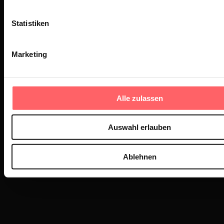
Sunflower-Frauen können nicht nur
Statistiken
Kosmetik und Behandlungen – sie
können auch Video. Vielleicht sollte
Marketing
sich der HOJ Club da wirklich mal eine
Scheibe abschneiden.
Alle zulassen
Auswahl erlauben
Quelle:
Ablehnen
https://www.instagram.com/sunflower_