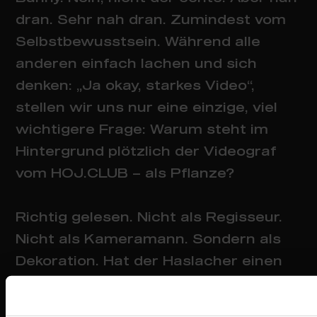
dran. Sehr nah dran. Zumindest vom
Selbstbewusstsein. Während alle
anderen einfach lachen und sich
denken: „Ja okay, starkes Video“,
stellen wir uns nur eine einzige, viel
wichtigere Frage: Warum steht im
Hintergrund plötzlich der Videograf
vom HOJ.CLUB – als Pflanze?
Richtig gelesen. Nicht als Regisseur.
Nicht als Kameramann. Sondern als
Dekoration. Hat der Haslacher einen
Sinneswandel? Will er nachhaltiger
leben und endlich Bäume umarmen?